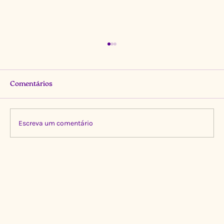
Comentários
Escreva um comentário
Limpeza Transformadora no Igarapé do
Gigante, Manaus 🌍