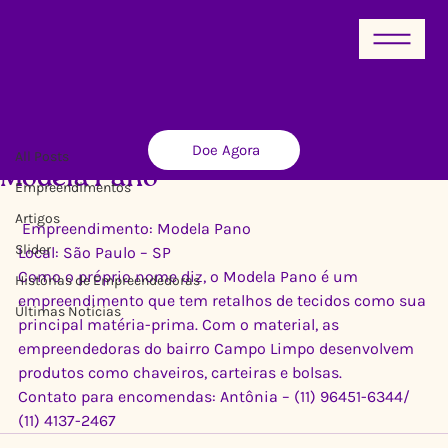
All Posts
Doe Agora
Ricardo Xavier
20 de fev. de 2012
1 min de leitura
All Posts
Modela Pano
Empreendimentos
Artigos
 Empreendimento: Modela Pano
Slider
Local: São Paulo – SP
Como o próprio nome diz, o Modela Pano é um 
Histórias de Empreendedoras
empreendimento que tem retalhos de tecidos como sua 
Últimas Notícias
principal matéria-prima. Com o material, as 
empreendedoras do bairro Campo Limpo desenvolvem 
produtos como chaveiros, carteiras e bolsas.
Contato para encomendas: Antônia – (11) 96451-6344/ 
(11) 4137-2467