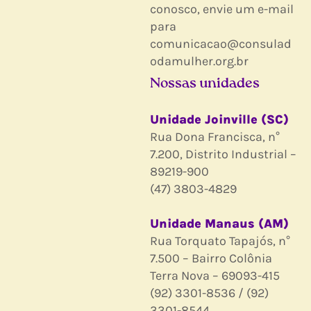
conosco, envie um e-mail
para
comunicacao@consulad
odamulher.org.br
Nossas unidades
Unidade Joinville (SC)
Rua Dona Francisca, n°
7.200, Distrito Industrial –
89219-900
(47) 3803-4829
Unidade Manaus (AM)
Rua Torquato Tapajós, n°
7.500 – Bairro Colônia
Terra Nova – 69093-415
(92) 3301-8536 / (92)
3301-8544