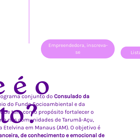
Empreendedora, inscreva-
se
List
 é o
 programa conjunto do
Consulado da
io do Fundo Socioambiental e da
to?
s que tem como propósito fortalecer o
no nas comunidades de Tarumã-Açu,
a Etelvina em Manaus (AM). O objetivo é
anceira, de conhecimento e emocional de