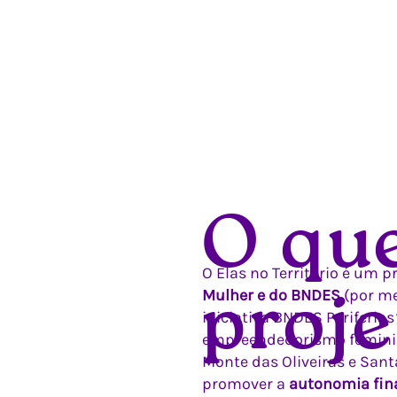
O que
O Elas no Território é um
Mulher e do BNDES
(por me
proje
iniciativa BNDES Periferia
empreendedorismo femini
Monte das Oliveiras e Sant
promover a
autonomia fin