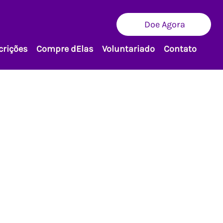
Doe Agora
crições
Compre dElas
Voluntariado
Contato