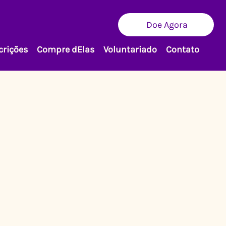
Doe Agora
crições
Compre dElas
Voluntariado
Contato