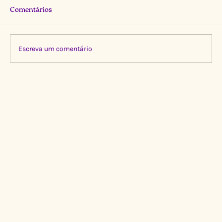
Comentários
Escreva um comentário
Limpeza Transformadora no Igarapé do
Gigante, Manaus 🌍