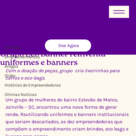
All Posts
Doe Agora
Ricardo Xavier
20 de jul. de 2012
1 min de leitura
All Posts
Grupo Eco Banner reinventa
Empreendimentos
uniformes e banners
Artigos
Com a doação de peças, grupo  cria lixeirinhas para 
Slider
carros e eco-bags.
Histórias de Empreendedoras
Últimas Notícias
Um grupo de mulheres do bairro Estevão de Matos, 
Joinville – SC, encontrou uma nova forma de gerar 
renda. Reutilizando uniformes e banners institucionais 
que seriam descartados, as dez empreendedoras que 
compõem o empreendimento criam brindes, eco bags e 