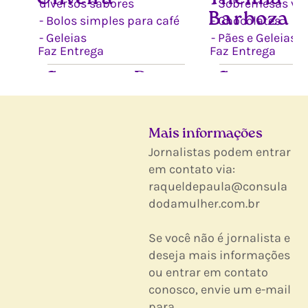
diversos sabores
- Sobremesas va
Barboza
- Bolos simples para café
- Chocolates
- Geleias
- Pães e Geleias
Faz Entrega
Faz Entrega
Serv
Serv
Peça
iços:
iços:
agor
a:
Mais informações
Jornalistas podem entrar
em contato via:
raqueldepaula@consula
dodamulher.com.br
Se você não é jornalista e
deseja mais informações
ou entrar em contato
conosco, envie um e-mail
para