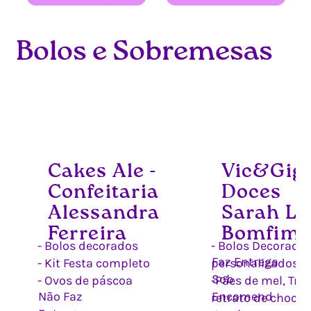
Bolos e Sobremesas
Cakes Ale -
Vic&Gigi
Confeitaria
Doces
Alessandra
Sarah L
Ferreira
Bomfim
- Bolos decorados
- Bolos Decorado
Faz Entrega
- Kit Festa completo
personalizados
Sob
- Ovos de páscoa
-Pães de mel, Truf
Não Faz
Encomend
retrato de chocol