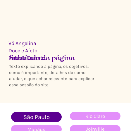
Vó Angelina
Doce e Afeto
Rafaela Barreto
Subtítulo da página
Texto explicando a página, os objetivos,
como é importante, detalhes de como
ajudar, o que achar relevante para explicar
essa sessão do site
Rio Claro
São Paulo
Joinville
Manaus