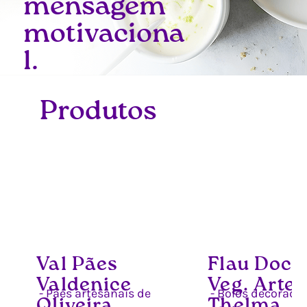
mensagem
motivaciona
l.
Produtos
Val Pães
Flau Doce
Valdenice
Veg. Artes
- Pães artesanais de
- Bolos decorado
Oliveira
Thelma