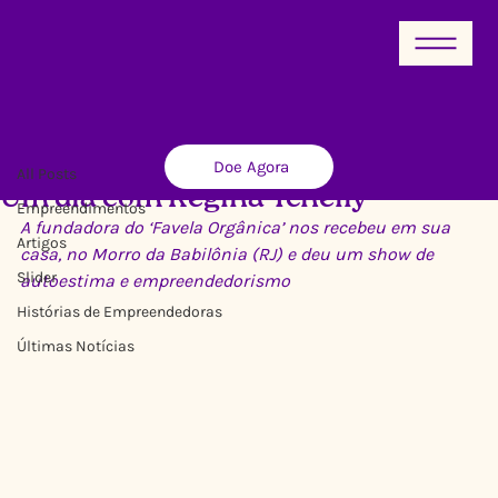
All Posts
Doe Agora
Ricardo Xavier
23 de jul. de 2014
4 min de leitura
All Posts
Um dia com Regina Tchelly
Empreendimentos
A fundadora do ‘Favela Orgânica’ nos recebeu em sua 
Artigos
casa, no Morro da Babilônia (RJ) e deu um show de 
Slider
autoestima e empreendedorismo 
Histórias de Empreendedoras
Últimas Notícias