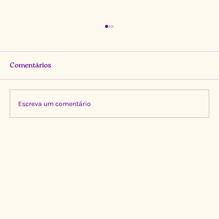
Comentários
Escreva um comentário
Limpeza Transformadora no Igarapé do
Gigante, Manaus 🌍