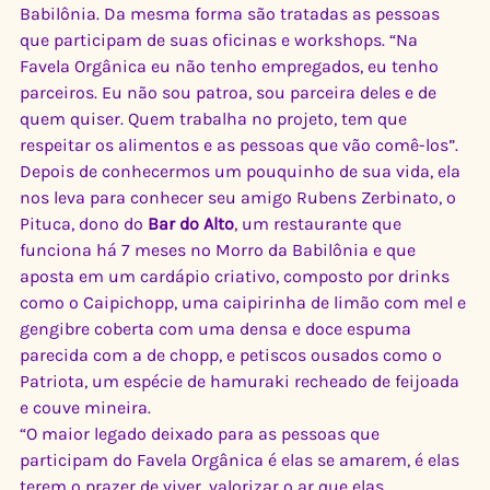
Babilônia. Da mesma forma são tratadas as pessoas 
que participam de suas oficinas e workshops. “Na 
Favela Orgânica eu não tenho empregados, eu tenho 
parceiros. Eu não sou patroa, sou parceira deles e de 
quem quiser. Quem trabalha no projeto, tem que 
respeitar os alimentos e as pessoas que vão comê-los”.
Depois de conhecermos um pouquinho de sua vida, ela 
nos leva para conhecer seu amigo Rubens Zerbinato, o 
Pituca, dono do 
Bar do Alto
, um restaurante que 
funciona há 7 meses no Morro da Babilônia e que 
aposta em um cardápio criativo, composto por drinks 
como o Caipichopp, uma caipirinha de limão com mel e 
gengibre coberta com uma densa e doce espuma 
parecida com a de chopp, e petiscos ousados como o 
Patriota, um espécie de hamuraki recheado de feijoada 
e couve mineira.
“O maior legado deixado para as pessoas que 
participam do Favela Orgânica é elas se amarem, é elas 
terem o prazer de viver, valorizar o ar que elas 