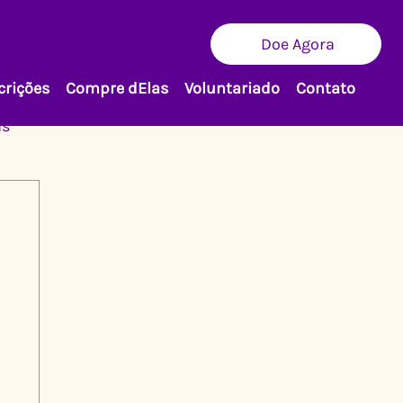
Doe Agora
crições
Compre dElas
Voluntariado
Contato
as