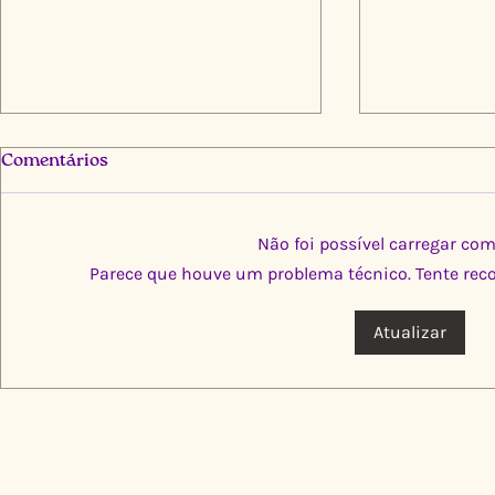
Comentários
Não foi possível carregar co
Parece que houve um problema técnico. Tente reco
Atualizar
Multiplica por Elas: Cinco
Limpeza Tr
Instituições, Um Propósito
Igarapé do
de Transformação
🌍