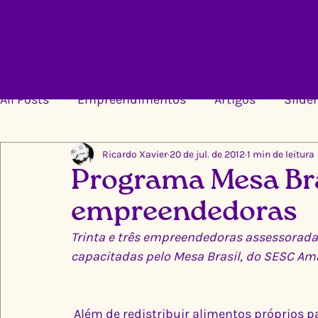
All Posts
Empreendimentos
Artigos
Slider
Ricardo Xavier
20 de jul. de 2012
1 min de leitura
Programa Mesa Bra
empreendedoras
Trinta e três empreendedoras assessorad
capacitadas pelo Mesa Brasil, do SESC Amaz
 Além de redistribuir alimentos próprios para o consumo que seriam jogados no lixo, o 