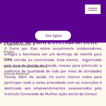
All Posts
Doe Agora
Ricardo Xavier
24 de abr. de 2015
2 min de leitura
All Posts
Prepare-se para a corrida do bem!
Empreendimentos
O Corro por Elas reúne anualmente colaboradores, 
Artigos
amigos e familiares em um domingo de manhã para 
Slider
uma corrida ou caminhada. Esse evento,  organizado 
pela área de Gestão de Saúde, nasceu para estimular a 
Histórias de Empreendedoras
melhoria da qualidade de vida por meio de atividades 
Últimas Notícias
físicas. Além da saúde, há outro motivo nobre para 
participar: toda a verba arrecadada com as inscrições é 
destinada aos empreendimentos assessorados pelo 
Instituto Consulado da Mulher, ação social da Consul.