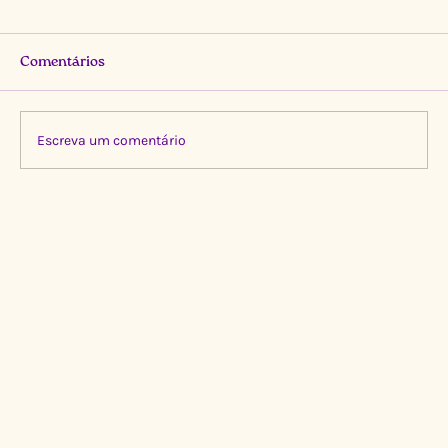
Comentários
Escreva um comentário
Limpeza Transformadora no Igarapé do
Gigante, Manaus 🌍