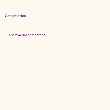
Comentários
Escreva um comentário
Limpeza Transformadora no Igarapé do
Gigante, Manaus 🌍