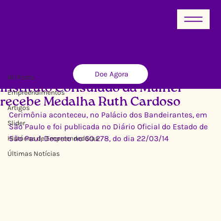
All Posts
Doe Agora
Ricardo Xavier
28 de mar. de 2014
2 min de leitura
All Posts
Instituto Consulado da Mulher
Empreendimentos
recebe Medalha Ruth Cardoso
Artigos
Cerimônia aconteceu, no Palácio dos Bandeirantes, em 
Slider
São Paulo e foi publicada no Diário Oficial do Estado de 
São Paul, Decreto nº 60.278, do dia 22/03/14
Histórias de Empreendedoras
Últimas Notícias