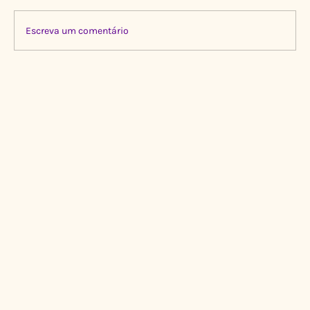
Escreva um comentário
Limpeza Transformadora no Igarapé do
Gigante, Manaus 🌍