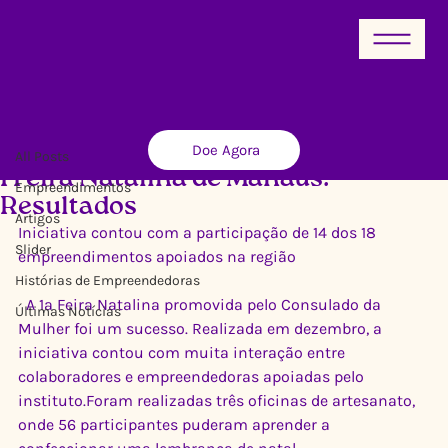
All Posts
Doe Agora
Ricardo Xavier
13 de jan. de 2015
1 min de leitura
All Posts
I Feira Natalina de Manaus:
Empreendimentos
Resultados
Artigos
Iniciativa contou com a participação de 14 dos 18 
Slider
empreendimentos apoiados na região
Histórias de Empreendedoras
  A 1ª Feira Natalina promovida pelo Consulado da 
Últimas Notícias
Mulher foi um sucesso. Realizada em dezembro, a 
iniciativa contou com muita interação entre 
colaboradores e empreendedoras apoiadas pelo 
instituto.Foram realizadas três oficinas de artesanato, 
onde 56 participantes puderam aprender a 