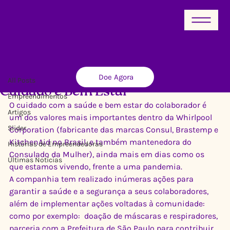
All Posts
Doe Agora
Ricardo Xavier
28 de mai. de 2020
1 min de leitura
All Posts
Cuidado e Bem Estar
Empreendimentos
O cuidado com a saúde e bem estar do colaborador é 
Artigos
um dos valores mais importantes dentro da Whirlpool 
Slider
Corporation (fabricante das marcas Consul, Brastemp e 
KitchenAid no Brasil, e também mantenedora do 
Histórias de Empreendedoras
Consulado da Mulher), ainda mais em dias como os 
Últimas Notícias
que estamos vivendo, frente a uma pandemia. 
A companhia tem realizado inúmeras ações para 
garantir a saúde e a segurança a seus colaboradores, 
além de implementar ações voltadas à comunidade: 
como por exemplo:  doação de máscaras e respiradores, 
parceria com a Prefeitura de São Paulo para contribuir 