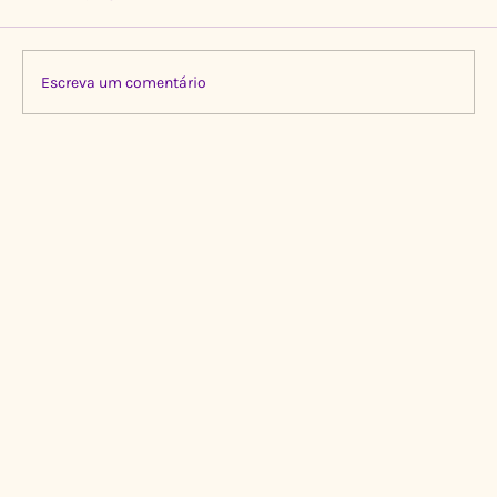
Escreva um comentário
Limpeza Transformadora no Igarapé do
Gigante, Manaus 🌍