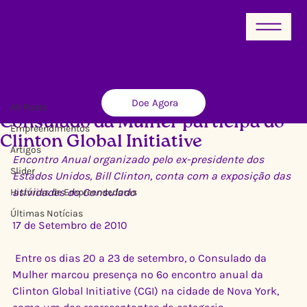
All Posts
Doe Agora
Ricardo Xavier
10 de jul. de 2012
1 min de leitura
All Posts
Consulado da Mulher participa do
Empreendimentos
Clinton Global Initiative
Artigos
Encontro Anual organizado pelo ex-presidente dos 
Slider
Estados Unidos, Bill Clinton, conta com a exposição das 
atividades do Consulado
Histórias de Empreendedoras
Últimas Notícias
17 de Setembro de 2010
 Entre os dias 20 a 23 de setembro, o Consulado da 
Mulher marcou presença no 6º encontro anual da 
Clinton Global Initiative (CGI) na cidade de Nova York, 