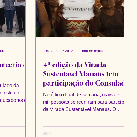
tura
1 de ago. de 2018
1 min de leitura
arceria de
4ª edição da Virada
Sustentável Manaus tem
participação do Consulado
sulado da
da Mulher
Instituto
No último final de semana, mais de 15
ducadores em
mil pessoas se reuniram para participar
do...
da Virada Sustentável Manaus. O
evento, que tem como...