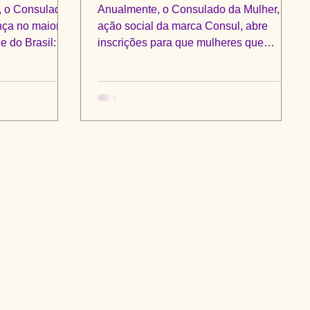
a Fundação
assessoradas 2016
o, o Consulado
Anualmente, o Consulado da Mulher,
nça no maior
ação social da marca Consul, abre
e do Brasil: a
inscrições para que mulheres que
empreendem no ramo da gastronomia...