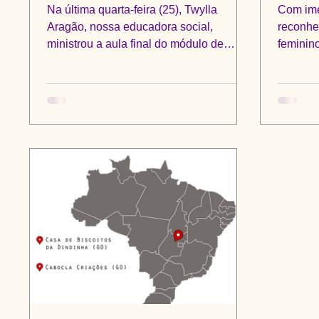
Na última quarta-feira (25), Twylla
Com ime
Aragão, nossa educadora social,
reconhe
ministrou a aula final do módulo de
feminino
sustentabilidade para a turma de...
A 6ª edi