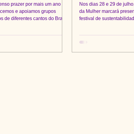
correalizada pel
nso prazer por mais um ano
Nos dias 28 e 29 de julh
Amazo
cemos e apoiamos grupos
da Mulher marcará prese
s de diferentes cantos do Brasil.
festival de sustentabilidad
ção do Prêmio...
Virada Sustentável...