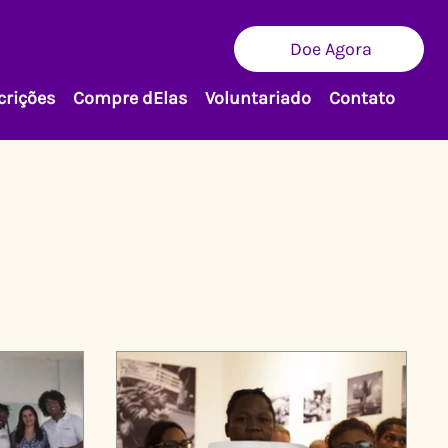
Doe Agora
crições
Compre dElas
Voluntariado
Contato