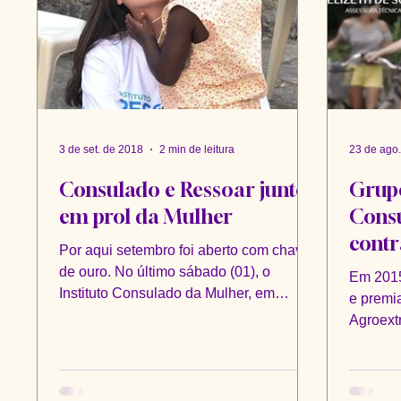
3 de set. de 2018
2 min de leitura
23 de ago
Consulado e Ressoar juntos
Grup
em prol da Mulher
Consu
contr
Por aqui setembro foi aberto com chave
Natu
de ouro. No último sábado (01), o
Em 2015
Instituto Consulado da Mulher, em
e premi
parceria com o Instituto...
Agroext
(Grupo 