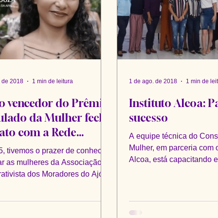
. de 2018
1 min de leitura
1 de ago. de 2018
1 min de lei
o vencedor do Prêmio
Instituto Alcoa: P
lado da Mulher fecha
sucesso
ato com a Rede
A equipe técnica do Con
ra
Mulher, em parceria com o 
, tivemos o prazer de conhecer
Alcoa, está capacitando e
ar as mulheres da Associação
São Luís (MA). O objetivo 
rativista dos Moradores do Ajó
AMA). Nesse ano,...