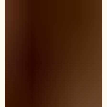
realizar
Meu trabalho representa acreditar nos sonhos, porque não tem
idade que impeça. Nunca deixe de sonhar! O sorriso simpático é
a marca...