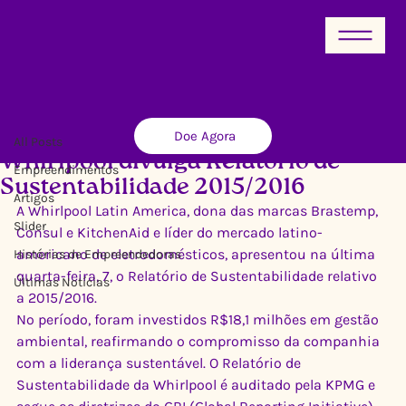
All Posts
Doe Agora
Ricardo Xavier
13 de jun. de 2017
2 min de leitura
All Posts
Whirlpool divulga Relatório de
Empreendimentos
Sustentabilidade 2015/2016
Artigos
A Whirlpool Latin America, dona das marcas Brastemp, 
Slider
Consul e KitchenAid e líder do mercado latino-
americano de eletrodomésticos, apresentou na última 
Histórias de Empreendedoras
quarta-feira, 7, o Relatório de Sustentabilidade relativo 
Últimas Notícias
a 2015/2016.
No período, foram investidos R$18,1 milhões em gestão 
ambiental, reafirmando o compromisso da companhia 
com a liderança sustentável. O Relatório de 
Sustentabilidade da Whirlpool é auditado pela KPMG e 