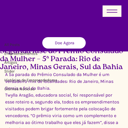
All Posts
Doe Agora
Ricardo Xavier
25 de jun. de 2018
2 min de leitura
All Posts
Segunda fase do Prêmio Consulado
Empreendimentos
da Mulher – 5ª Parada: Rio de
Artigos
Janeiro, Minas Gerais, Sul da Bahia
Slider
A 5ª parada do Prêmio Consulado da Mulher é um 
Histórias de Empreendedoras
verdadeiro mix de localidades: Rio de Janeiro, Minas 
Gerais e Sul da Bahia. 
Últimas Notícias
Twylla Aragão, educadora social, foi responsável por 
esse roteiro e, segundo ela, todos os empreendimentos 
visitados podem brigar fortemente pela colocação de 
vencedores. “O prêmio viria como um complemento e 
melhoria ao ótimo trabalho que eles já fazem”, disse a 