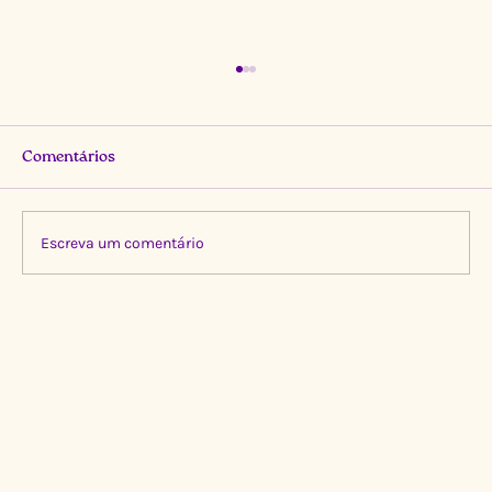
Comentários
Escreva um comentário
Limpeza Transformadora no Igarapé do
Gigante, Manaus 🌍