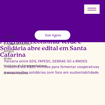
All Posts
Doe Agora
Ricardo Xavier
28 de mar. de 2013
2 min de leitura
All Posts
Programa Economia Verde e
Empreendimentos
Solidária abre edital em Santa
Artigos
Catarina
Slider
Parceria entre SDS, FAPESC, SEBRAE-SC e BNDES 
Histórias de Empreendedoras
investirá até R$20 milhões para fomentar cooperativas 
e associações solidárias com foco em sustentabilidade.
Últimas Notícias