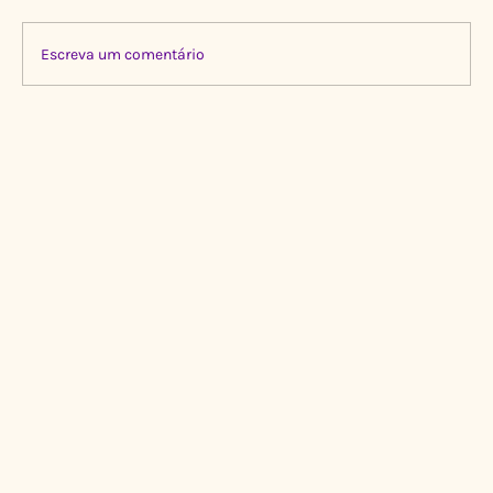
Escreva um comentário
Limpeza Transformadora no Igarapé do
Gigante, Manaus 🌍