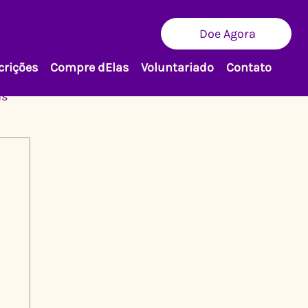
Doe Agora
crições
Compre dElas
Voluntariado
Contato
as