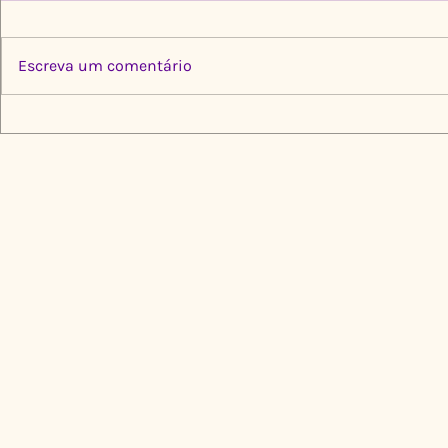
Escreva um comentário
Multiplica por Elas: Cinco
Limpeza Tr
Instituições, Um Propósito
Igarapé do
de Transformação
🌍