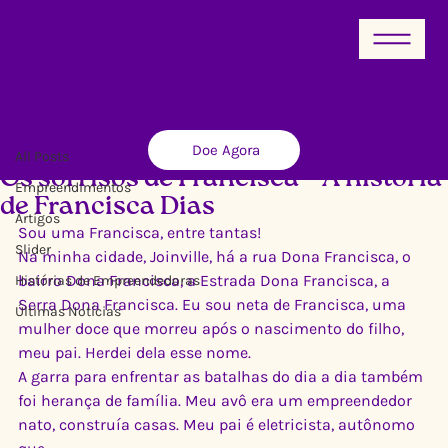
All Posts
Doe Agora
Ricardo Xavier
30 de mai. de 2023
2 min de leitura
All Posts
Os sorrisos de Francisca – A história
Empreendimentos
de Francisca Dias
Artigos
Sou uma Francisca, entre tantas! 
Slider
Na minha cidade, Joinville, há a rua Dona Francisca, o 
bairro Dona Francisca, a Estrada Dona Francisca, a 
Histórias de Empreendedoras
Serra Dona Francisca. Eu sou neta de Francisca, uma 
Últimas Notícias
mulher doce que morreu após o nascimento do filho, 
meu pai. Herdei dela esse nome.  
A garra para enfrentar as batalhas do dia a dia também 
foi herança de família. Meu avô era um empreendedor 
nato, construía casas. Meu pai é eletricista, autônomo 