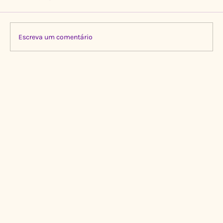
Escreva um comentário
Limpeza Transformadora no Igarapé do
Gigante, Manaus 🌍