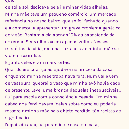
que,  
de sol a sol, dedicava-se a iluminar vidas alheias.   
Minha mãe teve um pequeno comércio, um mercado 
referência no nosso bairro, que só foi fechado quando 
ela começou a apresentar um grave problema genético 
de visão. Restam a ela apenas 10% da capacidade de 
enxergar. Seus olhos veem apenas vultos. Nesses 
mistérios da vida, meu pai fazia a luz e minha mãe se 
via na escuridão. 
E juntos eles eram mais fortes.   
Quando era criança eu ajudava na limpeza da casa 
enquanto minha mãe trabalhava fora. Num vai e vem 
de vassoura, quebrei o vaso que minha avó havia dado 
de presente. Levei uma bronca daquelas inesquecíveis…
Fui para escola com a consciência pesada. Em minha 
cabecinha fervilhavam ideias sobre como eu poderia 
ressarcir minha mãe pelo objeto perdido, tão repleto de 
significado.   
Depois da aula, fui parando de casa em casa, 