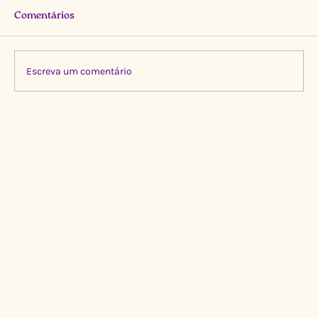
Comentários
Escreva um comentário
Limpeza Transformadora no Igarapé do
Gigante, Manaus 🌍