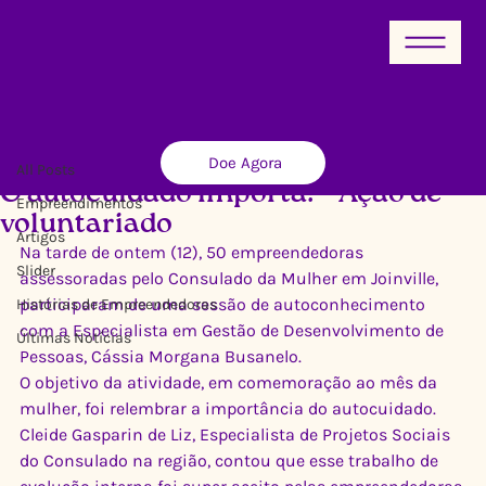
All Posts
Doe Agora
Ricardo Xavier
13 de mar. de 2019
1 min de leitura
All Posts
O autocuidado importa! – Ação de
Empreendimentos
voluntariado
Artigos
Na tarde de ontem (12), 50 empreendedoras 
Slider
assessoradas pelo Consulado da Mulher em Joinville, 
participaram de uma sessão de autoconhecimento 
Histórias de Empreendedoras
com a Especialista em Gestão de Desenvolvimento de 
Últimas Notícias
Pessoas, Cássia Morgana Busanelo.
O objetivo da atividade, em comemoração ao mês da 
mulher, foi relembrar a importância do autocuidado. 
Cleide Gasparin de Liz, Especialista de Projetos Sociais 
do Consulado na região, contou que esse trabalho de 