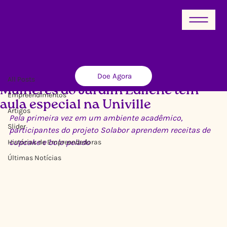
All Posts
Doe Agora
Ricardo Xavier
1 de set. de 2014
2 min de leitura
All Posts
Mulheres do Jardim Edilene têm
Empreendimentos
aula especial na Univille
Artigos
Pela primeira vez em um ambiente acadêmico, 
Slider
participantes do projeto Solabor aprendem receitas de 
cupcake e bolo pelado
Histórias de Empreendedoras
Últimas Notícias