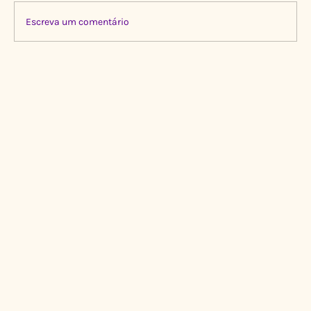
Escreva um comentário
Limpeza Transformadora no Igarapé do
Gigante, Manaus 🌍