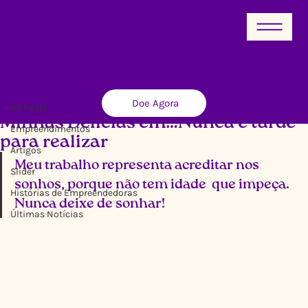
All Posts
Doe Agora
Ricardo Xavier
15 de nov. de 2021
3 min de leitura
All Posts
Minhas Delícias em…Nunca é tarde
Empreendimentos
para realizar
Artigos
Meu trabalho representa acreditar nos 
Slider
sonhos, porque não tem idade  que impeça. 
Histórias de Empreendedoras
Nunca deixe de sonhar!
Últimas Notícias