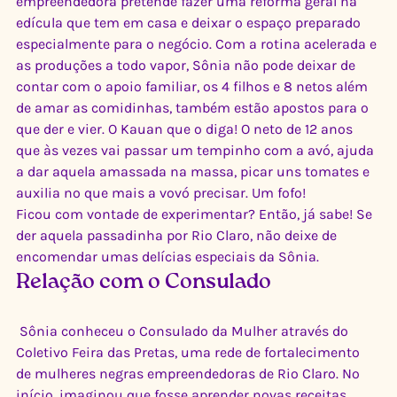
empreendedora pretende fazer uma reforma geral na 
edícula que tem em casa e deixar o espaço preparado 
especialmente para o negócio. Com a rotina acelerada e 
as produções a todo vapor, Sônia não pode deixar de 
contar com o apoio familiar, os 4 filhos e 8 netos além 
de amar as comidinhas, também estão apostos para o 
que der e vier. O Kauan que o diga! O neto de 12 anos 
que às vezes vai passar um tempinho com a avó, ajuda 
a dar aquela amassada na massa, picar uns tomates e 
auxilia no que mais a vovó precisar. Um fofo! 
Ficou com vontade de experimentar? Então, já sabe! Se 
der aquela passadinha por Rio Claro, não deixe de 
encomendar umas delícias especiais da Sônia.
Relação com o Consulado
 Sônia conheceu o Consulado da Mulher através do 
Coletivo Feira das Pretas, uma rede de fortalecimento 
de mulheres negras empreendedoras de Rio Claro. No 
início, imaginou que fosse aprender novas receitas 