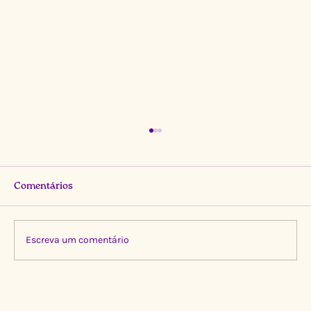
Comentários
Escreva um comentário
Limpeza Transformadora no Igarapé do