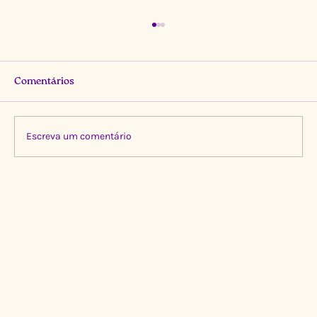
Comentários
Escreva um comentário
Limpeza Transformadora no Igarapé do
Gigante, Manaus 🌍