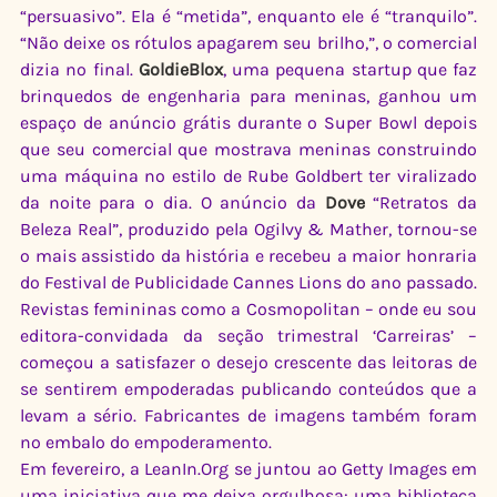
“persuasivo”. Ela é “metida”, enquanto ele é “tranquilo”. 
“Não deixe os rótulos apagarem seu brilho,”, o comercial 
dizia no final. 
GoldieBlox
, uma pequena startup que faz 
brinquedos de engenharia para meninas, ganhou um 
espaço de anúncio grátis durante o Super Bowl depois 
que seu comercial que mostrava meninas construindo 
uma máquina no estilo de Rube Goldbert ter viralizado 
da noite para o dia. O anúncio da 
Dove
 “Retratos da 
Beleza Real”, produzido pela Ogilvy & Mather, tornou-se 
o mais assistido da história e recebeu a maior honraria 
do Festival de Publicidade Cannes Lions do ano passado. 
Revistas femininas como a Cosmopolitan – onde eu sou 
editora-convidada da seção trimestral ‘Carreiras’ – 
começou a satisfazer o desejo crescente das leitoras de 
se sentirem empoderadas publicando conteúdos que a 
levam a sério. Fabricantes de imagens também foram 
no embalo do empoderamento. 
Em fevereiro, a LeanIn.Org se juntou ao Getty Images em 
uma iniciativa que me deixa orgulhosa: uma biblioteca 