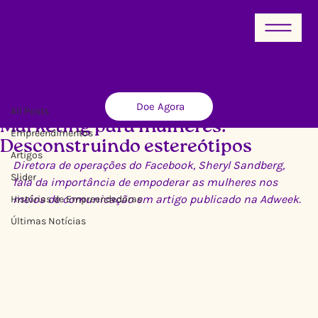
All Posts
Doe Agora
Ricardo Xavier
11 de jun. de 2014
4 min de leitura
All Posts
Marketing para mulheres:
Empreendimentos
Desconstruindo estereótipos
Artigos
Diretora de operações do Facebook, Sheryl Sandberg, 
Slider
fala da importância de empoderar as mulheres nos 
meios de comunicação em artigo publicado na Adweek.
Histórias de Empreendedoras
Últimas Notícias