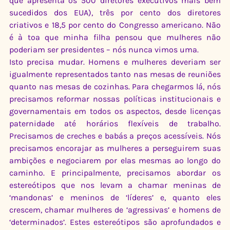
que apresenta os 500 diretores executivos mais bem 
sucedidos dos EUA), três por cento dos diretores 
criativos e 18,5 por cento do Congresso americano. Não 
é à toa que minha filha pensou que mulheres não 
poderiam ser presidentes – nós nunca vimos uma.
Isto precisa mudar. Homens e mulheres deveriam ser 
igualmente representados tanto nas mesas de reuniões 
quanto nas mesas de cozinhas. Para chegarmos lá, nós 
precisamos reformar nossas políticas institucionais e 
governamentais em todos os aspectos, desde licenças 
paternidade até horários flexíveis de trabalho. 
Precisamos de creches e babás a preços acessíveis. Nós 
precisamos encorajar as mulheres a perseguirem suas 
ambições e negociarem por elas mesmas ao longo do 
caminho. E principalmente, precisamos abordar os 
estereótipos que nos levam a chamar meninas de 
‘mandonas’ e meninos de ‘líderes’ e, quanto eles 
crescem, chamar mulheres de ‘agressivas’ e homens de 
‘determinados’. Estes estereótipos são aprofundados e 