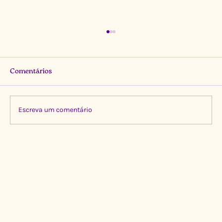
Comentários
Escreva um comentário
Limpeza Transformadora no Igarapé do
Gigante, Manaus 🌍