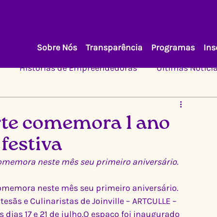
Sobre Nós
Transparência
Programas
Ins
Histórias de Empreendedoras
Últimas Notíci
Arte comemora 1 ano
festiva
omemora neste mês seu primeiro aniversário.
omemora neste mês seu primeiro aniversário. 
tesãs e Culinaristas de Joinville – ARTCULLE – 
dias 17 e 21 de julho.O espaço foi inaugurado 