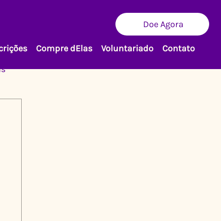
Doe Agora
crições
Compre dElas
Voluntariado
Contato
as