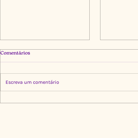
Comentários
Escreva um comentário
Multiplica por Elas: Cinco
Limpeza Tr
Instituições, Um Propósito
Igarapé do
de Transformação
🌍