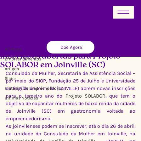
All Posts
Doe Agora
Ricardo Xavier
24 de abr. de 2015
2 min de leitura
All Posts
Inscrições abertas para Projeto
Empreendimentos
SOLABOR em Joinville (SC)
Artigos
Consulado da Mulher, Secretaria de Assistência Social – 
Slider
por meio do SIOP, Fundação 25 de Julho e Universidade 
da Região de Joinville (UNIVILLE) abrem novas inscrições 
Histórias de Empreendedoras
para o terceiro ano do 
Projeto SOLABOR
, que tem o 
Últimas Notícias
objetivo de capacitar mulheres de baixa renda da cidade 
de Joinville (SC) em gastronomia voltada ao 
empreendedorismo.
As joinvilenses podem se inscrever, até o dia 26 de abril, 
na unidade do Consulado da Mulher em Joinville, na 