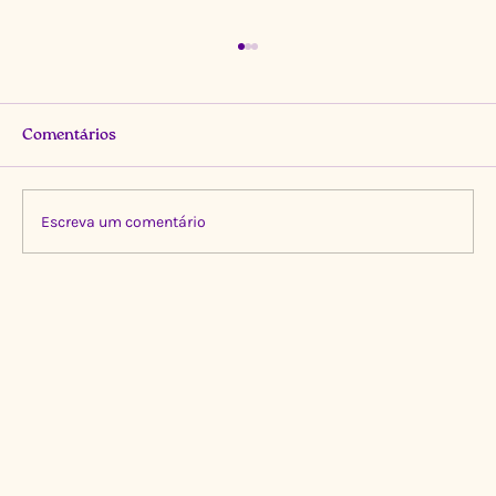
Comentários
Escreva um comentário
Limpeza Transformadora no Igarapé do
Gigante, Manaus 🌍