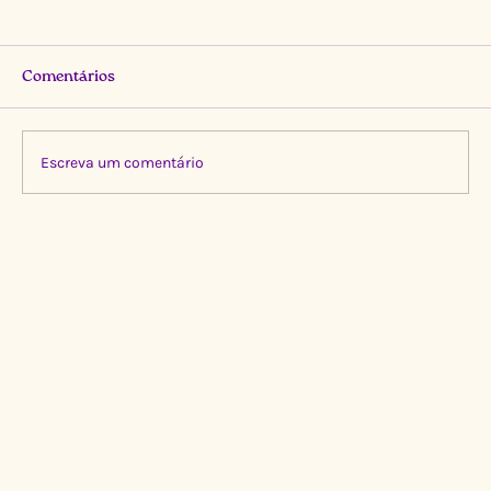
Comentários
Escreva um comentário
Limpeza Transformadora no Igarapé do
Gigante, Manaus 🌍