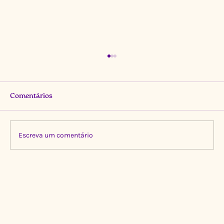
Comentários
Escreva um comentário
Limpeza Transformadora no Igarapé do
Gigante, Manaus 🌍