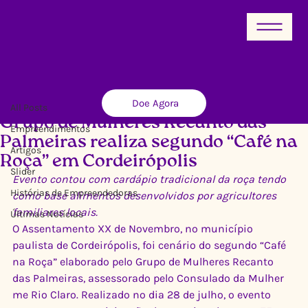
All Posts
Doe Agora
Ricardo Xavier
10 de ago. de 2012
2 min de leitura
All Posts
Grupo de Mulheres Recanto das
Empreendimentos
Palmeiras realiza segundo “Café na
Artigos
Roça” em Cordeirópolis
Slider
Evento contou com cardápio tradicional da roça tendo 
Histórias de Empreendedoras
como base alimentos desenvolvidos por agricultores 
familiares locais.
Últimas Notícias
O Assentamento XX de Novembro, no município 
paulista de Cordeirópolis, foi cenário do segundo “Café 
na Roça” elaborado pelo Grupo de Mulheres Recanto 
das Palmeiras, assessorado pelo Consulado da Mulher 
me Rio Claro. Realizado no dia 28 de julho, o evento 