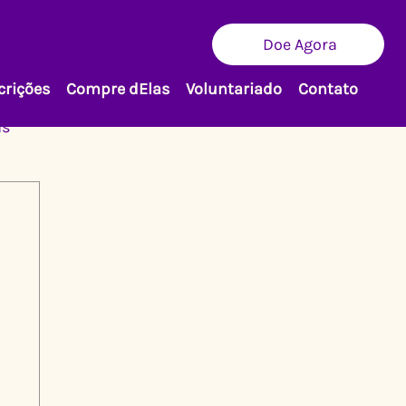
Doe Agora
crições
Compre dElas
Voluntariado
Contato
as