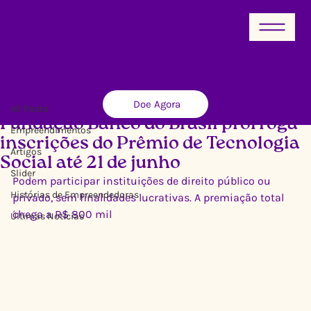
All Posts
Doe Agora
Ricardo Xavier
7 de jun. de 2013
2 min de leitura
All Posts
Fundação Banco do Brasil prorroga
Empreendimentos
inscrições do Prêmio de Tecnologia
Artigos
Social até 21 de junho
Slider
Podem participar instituições de direito público ou 
Histórias de Empreendedoras
privado, sem finalidades lucrativas. A premiação total 
chega a R$ 800 mil
Últimas Notícias