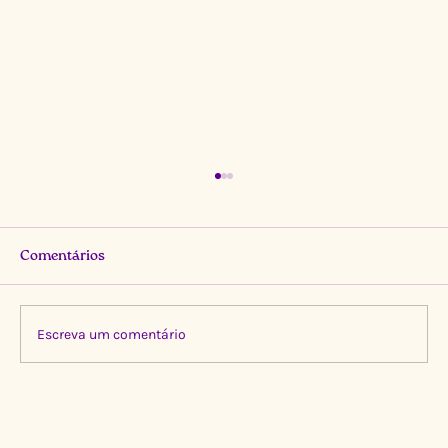
Comentários
Escreva um comentário
Limpeza Transformadora no Igarapé do
Gigante, Manaus 🌍