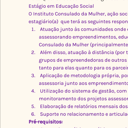
Estágio em Educação Social
O Instituto Consulado da Mulher, ação soc
estagiário(a)  que terá as seguintes respo
 Atuação junto às comunidades onde estamos presentes na cidade de São Paulo, 
assessorando empreendimentos, educ
Consulado da Mulher (principalmente 
 Além disso, atuação à distância (por telefone ou plataforma virtual) e presencial com 
grupos de empreendedoras de outros 
tanto para elas quanto para os parcei
 Aplicação de metodologia própria, por meio de oficinas, aulas e outros momentos de 
assessoria junto aos empreendiment
 Utilização do sistema de gestão, com o input e revisão de indicadores para 
monitoramento dos projetos assesso
 Elaboração de relatórios mensais dos
 Suporte no relacionamento e articul
Pré-requisitos: