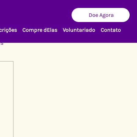
Doe Agora
crições
Compre dElas
Voluntariado
Contato
as