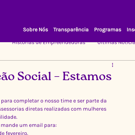
Sobre Nós
Transparência
Programas
Ins
Histórias de Empreendedoras
Últimas Notíci
ão Social – Estamos
ara completar o nosso time e ser parte da 
ssessorias diretas realizadas com mulheres 
lidade. 
xe mande um email para: 
de fevereiro. 