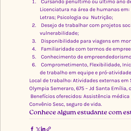
 Cursando penúltimo ou último ano de Ciências Sociais, Administração, Economia, 
Licenciatura na área de humanas em: Hi
Letras; Psicologia ou  Nutrição;
 Desejo de trabalhar com projetos sociais, atendendo pessoas em situação de 
vulnerabilidade;
 Disponibilidade para viagens em mom
 Familiaridade com termos de empree
 Conhecimento de empreendedorismo
 Comprometimento, Flexibilidade, Iniciativa e Planejamento; Criatividade; facilidade 
de trabalho em equipe e pró-atividade
Local de trabalho: Atividades externas em 
Olympia Semeraro, 675 – Jd Santa Emília, 
 Benefícios oferecidos: Assistência médica / odontológica, vale-refeição, vale-transporte, 
Convênio Sesc, seguro de vida.
Conhece algum estudante com este 