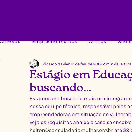
All Posts
Empreendimentos
Artigos
Slider
Ricardo Xavier
19 de fev. de 2019
2 min de leitura
Estágio em Educaç
buscando…
Estamos em busca de mais um integrante p
nossa equipe técnica, responsável pelas a
empreendedoras em situação de vulnerabi
Veja os requisitos abaixo e caso se encai
heitor@consuladodamulher.org.br
 até 28 