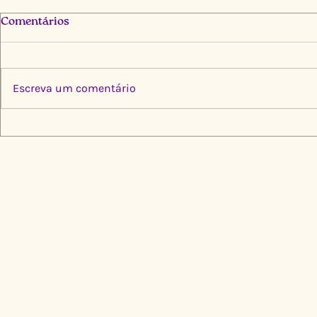
Comentários
Escreva um comentário
Multiplica por Elas: Cinco
Limpeza Tr
Instituições, Um Propósito
Igarapé do
de Transformação
🌍