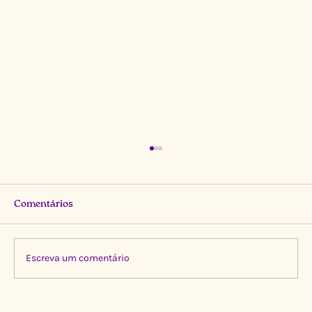
Comentários
Escreva um comentário
Limpeza Transformadora no Igarapé do