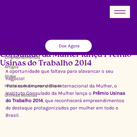
All Posts
Doe Agora
Ricardo Xavier
8 de mar. de 2014
2 min de leitura
All Posts
Consulado da Mulher lança Prêmio
Empreendimentos
Usinas do Trabalho 2014
Artigos
A oportunidade que faltava para alavancar o seu 
Slider
negócio!
 Para comemorar o Dia Internacional da Mulher, o 
Histórias de Empreendedoras
Instituto Consulado da Mulher lança o 
Prêmio Usinas 
Últimas Notícias
do Trabalho 2014
, que reconhecerá empreendimentos 
de destaque protagonizados por mulher em todo o 
Brasil.