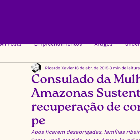
All Posts
Empreendimentos
Artigos
Slider
Ricardo Xavier
16 de abr. de 2015
3 min de leitura
Consulado da Mul
Amazonas Sustent
recuperação de co
pe
Após ficarem desabrigadas, famílias ribei