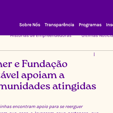
Sobre Nós
Transparência
Programas
Ins
Histórias de Empreendedoras
Últimas Notíci
her e Fundação
ável apoiam a
munidades atingidas
rinhas encontram apoio para se reerguer