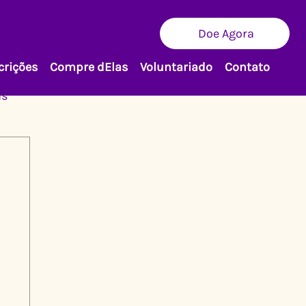
Doe Agora
crições
Compre dElas
Voluntariado
Contato
as