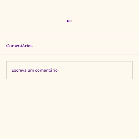
Comentários
Escreva um comentário
Limpeza Transformadora no Igarapé do
Gigante, Manaus 🌍