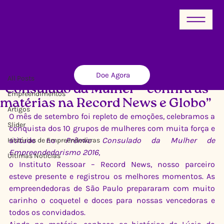
All Posts
Doe Agora
Ricardo Xavier
21 de nov. de 2016
1 min de leitura
All Posts
“Consulado da Mulher – confira as
Empreendimentos
matérias na Record News e Globo”
Artigos
O mês de setembro foi repleto de emoções, celebramos a 
Slider
conquista dos 10 grupos de mulheres com muita força e 
atitude no 
Prêmio Consulado da Mulher de 
Histórias de Empreendedoras
Empreendedorismo 2016
,
Últimas Notícias
o Instituto Ressoar – Record News, nosso parceiro 
esteve presente e registrou os melhores momentos. As 
empreendedoras de São Paulo prepararam com muito 
carinho o coquetel e doces para nossas vencedoras e 
todos os convidados.