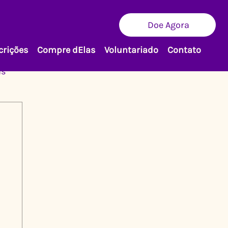
Doe Agora
crições
Compre dElas
Voluntariado
Contato
as