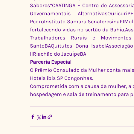
Sabores”CAATINGA – Centro de Assessoria
Governamentais AlternativasOuricur
PedroInstituto Samara SenaTeresinaPIMulh
fortalecendo vidas no sertão da Bahia.Ass
Trabalhadores Rurais e Movimento
SantoBAQuitutes Dona IsabelAssociaçã
IIRiachão do JacuípeBA
Parceria Especial
O Prêmio Consulado da Mulher conta mais 
Hoteis ibis SP Congonhas.
Comprometida com a causa da mulher, a c
hospedagem e sala de treinamento para p