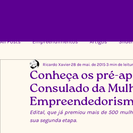
All Posts
Empreendimentos
Artigos
Slider
Ricardo Xavier
28 de mai. de 2015
3 min de leitu
Conheça os pré-ap
Consulado da Mulh
Empreendedorism
Edital, que já premiou mais de 500 mulh
sua segunda etapa.