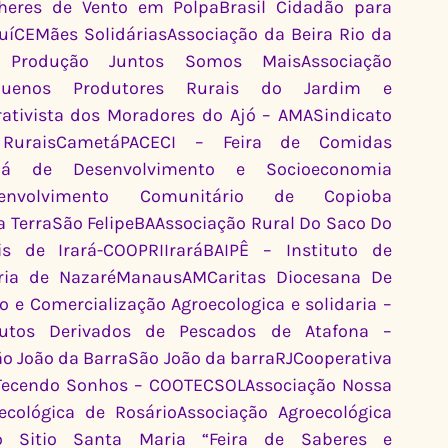
eres de Vento em PolpaBrasil Cidadão para 
uíCEMães SolidáriasAssociação da Beira Rio da 
 Produção Juntos Somos MaisAssociação 
uenos Produtores Rurais do Jardim e 
ativista dos Moradores do Ajó – AMASindicato 
 RuraisCametáPACECI – Feira de Comidas 
bá de Desenvolvimento e Socioeconomia 
senvolvimento Comunitário de Copioba 
 TerraSão FelipeBAAssociação Rural Do Saco Do 
 de Irará-COOPRIIraráBAIPÊ – Instituto de 
ria de NazaréManausAMCaritas Diocesana De 
 e Comercialização Agroecologica e solidaria – 
utos Derivados de Pescados de Atafona – 
ão João da BarraSão João da barraRJCooperativa 
 Tecendo Sonhos – COOTECSOLAssociação Nossa 
cológica de RosárioAssociação Agroecológica 
o Sitio Santa Maria “Feira de Saberes e 