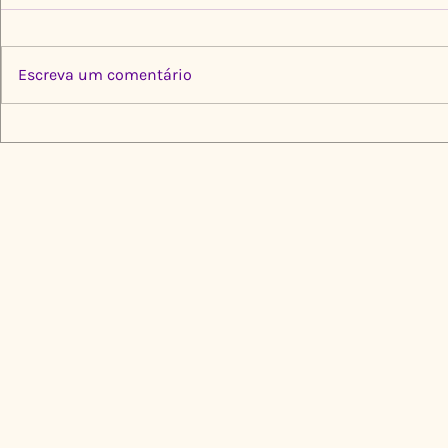
Escreva um comentário
Multiplica por Elas: Cinco
Limpeza Tr
Instituições, Um Propósito
Igarapé do
de Transformação
🌍