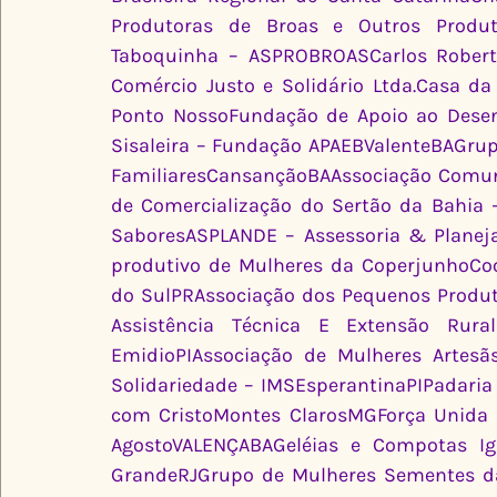
Produtoras de Broas e Outros Produto
Taboquinha – ASPROBROASCarlos Roberto
Comércio Justo e Solidário Ltda.Casa da
Ponto NossoFundação de Apoio ao Desenv
Sisaleira – Fundação APAEBValenteBAGrup
FamiliaresCansançãoBAAssociação Comunit
de Comercialização do Sertão da Bahia 
SaboresASPLANDE – Assessoria & Planej
produtivo de Mulheres da CoperjunhoCoop
do SulPRAssociação dos Pequenos Produto
Assistência Técnica E Extensão Rur
EmidioPIAssociação de Mulheres Artesãs
Solidariedade – IMSEsperantinaPIPadaria 
com CristoMontes ClarosMGForça Unida d
AgostoVALENÇABAGeléias e Compotas Igu
GrandeRJGrupo de Mulheres Sementes da 