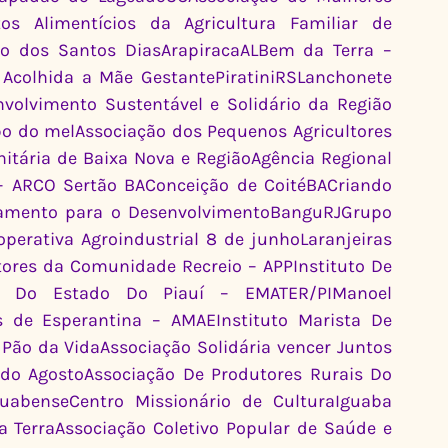
s Alimentícios da Agricultura Familiar de 
 dos Santos DiasArapiracaALBem da Terra – 
 Acolhida a Mãe GestantePiratiniRSLanchonete 
olvimento Sustentável e Solidário da Região 
o do melAssociação dos Pequenos Agricultores 
ária de Baixa Nova e RegiãoAgência Regional 
– ARCO Sertão BAConceição de CoitéBACriando 
amento para o DesenvolvimentoBanguRJGrupo 
erativa Agroindustrial 8 de junhoLaranjeiras 
res da Comunidade Recreio – APPInstituto De 
al Do Estado Do Piauí – EMATER/PIManoel 
 de Esperantina – AMAEInstituto Marista De 
Pão da VidaAssociação Solidária vencer Juntos 
o AgostoAssociação De Produtores Rurais Do 
abenseCentro Missionário de CulturaIguaba 
TerraAssociação Coletivo Popular de Saúde e 