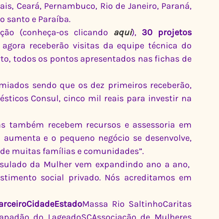
ais, Ceará, Pernambuco, Rio de Janeiro, Paraná, 
to santo e Paraíba.
ação (conheça-os clicando 
aqui
), 
30 projetos
gora receberão visitas da equipe técnica do 
rto, todos os pontos apresentados nas fichas de 
ados sendo que os dez primeiros receberão, 
ticos Consul, cinco mil reais para investir na 
as também recebem recursos e assessoria em 
 aumenta e o pequeno negócio se desenvolve, 
 de muitas famílias e comunidades”.
sulado da Mulher vem expandindo ano a ano,  
stimento social privado. Nós acreditamos em 
rceiroCidadeEstado
Massa Rio SaltinhoCaritas 
hapadão do LageadoSCAssociação de Mulheres 