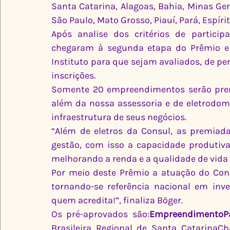
Santa Catarina, Alagoas, Bahia, Minas Ger
São Paulo, Mato Grosso, Piauí, Pará, Espíri
Após analise dos critérios de particip
chegaram à segunda etapa do Prêmio e a
Instituto para que sejam avaliados, de pe
inscrições.
Somente 20 empreendimentos serão premi
além da nossa assessoria e de eletrodomés
infraestrutura de seus negócios.
“Além de eletros da Consul, as premiad
gestão, com isso a capacidade produtiva
melhorando a renda e a qualidade de vida
Por meio deste Prêmio a atuação do Con
tornando-se referência nacional em inve
quem acredita!”, finaliza Böger.
Os pré-aprovados são:
EmpreendimentoPa
Brasileira Regional de Santa CatarinaC