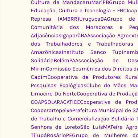
Cultura de MandacaruMariPBGrupo Mulh
Educação, Cultura e Tecnologia – FBCIcap
Represa (AMBRR)UruçucaBAGrupo de
Comunitária dos Moradores e Peq
AdjacênciasIgaporãBAAssociação Agroextr
dos Trabalhadores e Trabalhadoras
AmazônicasInstituto Banco Tupinam
SolidáriaBelémPAAssociação de De
MirimComissão Ecumênica dos Direitos da
CapimCooperativa de Produtores Rurais
Pesquisas EcológicasClube de Mães Ma
Limoeiro Do NorteCooperativa de Produção
COAPSOLARACATICECooperativa de Prod
CooperartepeixePrefeitura Municipal de S
de Trabalho e Comercialização Solidária
Senhora de LoretoSão LuísMAFeira Agroe
TijupáRosárioPEGrupo de Mulheres d