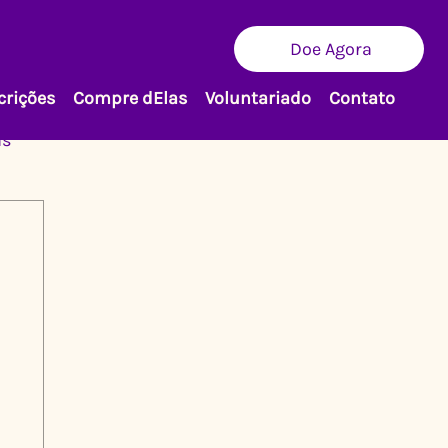
Doe Agora
crições
Compre dElas
Voluntariado
Contato
as