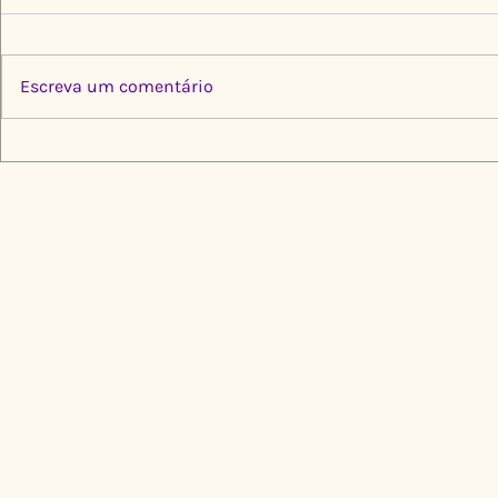
Escreva um comentário
Multiplica por Elas: Cinco
Limpeza Tr
Instituições, Um Propósito
Igarapé do
de Transformação
🌍