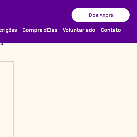
Doe Agora
crições
Compre dElas
Voluntariado
Contato
as