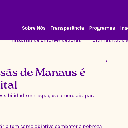
Sobre Nós
Transparência
Programas
Ins
Histórias de Empreendedoras
Últimas Notíci
esãs de Manaus é
ital
isibilidade em espaços comerciais, para 
dária tem como objetivo combater a pobreza 