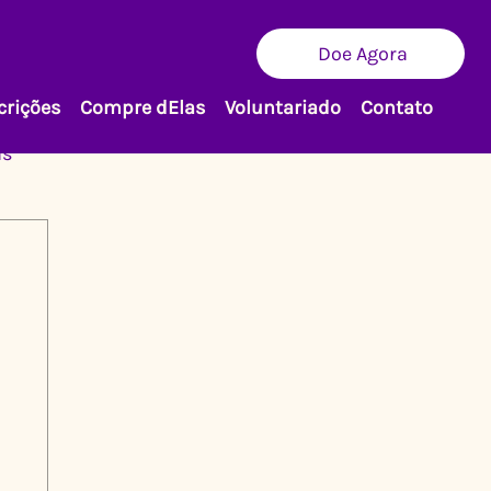
Doe Agora
crições
Compre dElas
Voluntariado
Contato
as