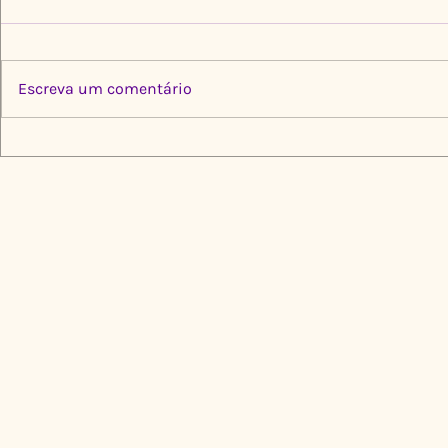
Escreva um comentário
Multiplica por Elas: Cinco
Limpeza Tr
Instituições, Um Propósito
Igarapé do
de Transformação
🌍