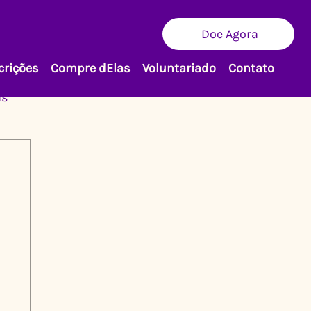
Doe Agora
crições
Compre dElas
Voluntariado
Contato
as