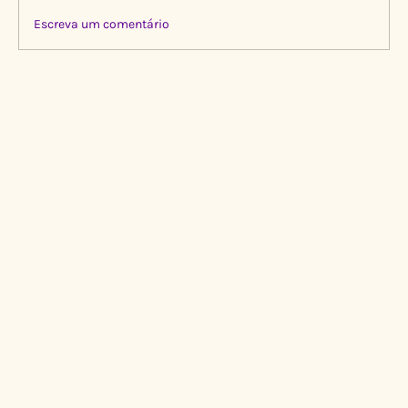
Escreva um comentário
Limpeza Transformadora no Igarapé do
Gigante, Manaus 🌍